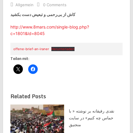
Allgemein
0 Comments
کاش از بی‌رحمی و تبعیض دست بکشید
http://www.8mars.com/single-blog.php?
c=1801&Id=8045
offene-brief-an-iraner
Herunterladen
Teilen mit:
Related Posts
نقدی رفیقانه بر نوشته « با
حماس چه کنیم» در سایت
منجنیق