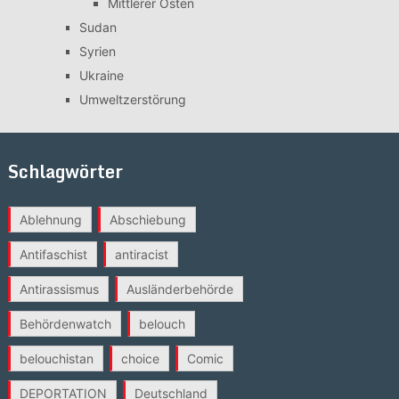
Mittlerer Osten
Sudan
Syrien
Ukraine
Umweltzerstörung
Schlagwörter
Ablehnung
Abschiebung
Antifaschist
antiracist
Antirassismus
Ausländerbehörde
Behördenwatch
belouch
belouchistan
choice
Comic
DEPORTATION
Deutschland