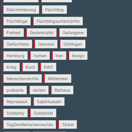
Diskriminierung
Flüchtling
Flüchtlinge
Flüchtlingsunterkünfte
Freiheit
Gedenktafel
Gefangene
Geflüchtete
Grenzen
Göttingen
Hamburg
human
Iran
Kongo
Krieg
Kurd
KWZ
Menschenrechte
Mittelmeer
poskarte
racism
Rathaus
Repression
SajidHussain
Solidarity
Solidarität
TagDerMenschenrechte
Türkei