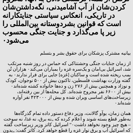
کردن‌شان از آب آشامیدنی، نگه‌داشتن‌شان
در تاریکی، انعکاس سیاستی جنایتکارانه
است که قوانین بشردوستانه بین‌المللی را
زیر پا می‌گذارد و جنایت جنگی محسوب
می‌شود۰
بیانیه مشترک پزشکان برای حقوق بشر و بتسلم
از زمان جنایات جنگی وحشتناکی که حماس در روز شنبه مرتکب
شد، اسرائیل بی‌امان و یک‌سره غزه را بمباران می‌کند۰ هزاران تُن
بمب ریخته شده است و ساکنان [غزه] جایی برای فرار ندارند۰ به
گفته وزارت بهداشت فلسطین، تاکنون بیش از ۵۰۰ نوجوان، کودک
و نوزاد و همچنین بیش از ۲۷۶ زن و ده‌ها خانواده کشته شده‌اند۰
بیش از ۶۶۰۰ نفر مجروح شده‌اند. کل محله‌ها از بین رفته‌اند،
زیرساخت‌های اساسی ویران شده و بیش از ۴۲۳۰۰۰ نفر آواره
شده‌اند۰
همان زمان، یوآو گالانت، وزیر دفاع دستور داده تمام گذرگاه‌ها
به‌طور قطع بسته شوند و اعلام کرده که „نه برق، نه غذا، نه سوخت
– هیچ چیز وجود نخواهد داشت۰“ اسرائیل کاتز وزیر زیرساخت گفته
که اسرائیل آب و برق نوار غزه را قطع خواهد کرد. کاتز گفت: „بدون