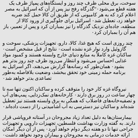
سوخت، برق محلی ظرف چند روز و ایستگاه‌های پمپاژ ظرف یک
هفته قطع می‌شود۰“گذرگاه رفح نیز پس از آن که اسرائیل به مصر
اعلام کرد که به هر کامیونی که از طریق آن کالا حمل کند ضربه
خواهد زد، تعطیل شد۰ اسرائیل برای جلوگیری از ورود کالا از
منطقه، جاده‌ای نزدیک گذرگاه را نیز بمباران کرد و پس از تعمیر، باز
هم آن را بمباران کرد۰
چند روزی است که هیچ غذا، کالا، دارو، تجهیزات پزشکی، سوخت و
گازوئیل وارد نوار غزه نشده است۰ نتایج از قبل مشخص است۰
ساکنان غزه کاملاً به منابع دنیای خارج وابسته هستند و کمبود مواد
غذایی احساس می‌شود و انتظار می‌رود ظرف چند روز بدتر هم
بشود۰ همان‌طور که رسانه‌ها گزارش می‌دهند، اگر اسرائیل به
برنامه حمله زمینی خود تحقق ببخشد، وضعیت بلافاصله به‌طور
تصاعدی بدتر خواهد شد۰
نیروگاه غزه کار خود را متوقف کرده و ساکنان اکنون تنها سه تا
چهار ساعت در روز برق دارند۰ کارخانه‌های نمک‌زدایی، پمپ‌های آب
و تصفیه‌خانه‌های فاضلاب که همگی به برق وابسته هستند نیز تعطیل
شده‌اند و ساکنان نیز دسترسی به آب آشامیدنی را از دست داده‌اند۰
بیمارستان‌ها به دلیل تعداد زیاد مجروحان در آستانه فروپاشی قرار
دارند. به گفته وزارت بهداشت فلسطین، تجهیزات دارویی و تجهیزات
جراحی تنها تا دو هفته دیگر دوام خواهد آورد۰ پس از آن دیگر امکان
ارائه خدمات درمانی به مجروحان و بیماران وجود نخواهد داشت۰