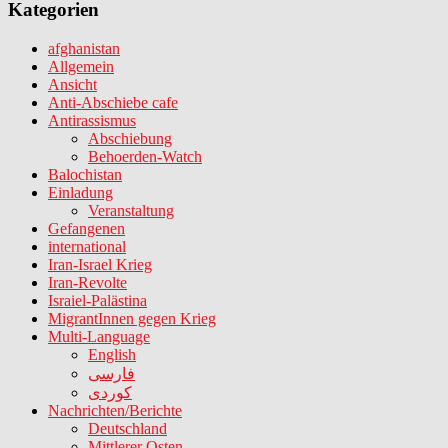
Kategorien
afghanistan
Allgemein
Ansicht
Anti-Abschiebe cafe
Antirassismus
Abschiebung
Behoerden-Watch
Balochistan
Einladung
Veranstaltung
Gefangenen
international
Iran-Israel Krieg
Iran-Revolte
Israiel-Palästina
MigrantInnen gegen Krieg
Multi-Language
English
فارسی
کوردی
Nachrichten/Berichte
Deutschland
Mittlerer Osten