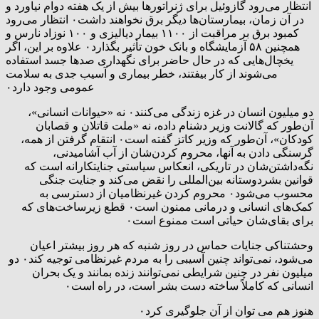
انتظار می‌رود گازوئیل برای ژنراتورها بیش از یک هفته دوام نیاورد و
در آن زمان، بیمارستان‌ها دیگر برق نخواهند داشت۰ انتظار می‌رود
کمبود برق بر مراقبت از ۱۱۰۰ بیمار دیالیزی و ۱۰۰ نوزاد نارس و
همچنین ۵۸ آزمایشگاه و بانک خون تأثیر بگذارد۰ علاوه بر این، اگر
یخچال‌هایی که در حال حاضر برای نگهداری صدها جسد استفاده
می‌شوند از کار بیفتند، خطر بیماری و آسیب جدی به سلامت
عمومی وجود دارد۰
دو میلیون انسان در غزه زندگی می‌کنند۰ نه «حیوانات انسانی»،
آن‌طور که گالانت وزیر دشنام داده، نه «ملت قاتلان و قصابان
کودکان»، آن‌طور که وزیر کاتز گفته است۰ انتقام گرفتن از همه،
گرسنگی دادن به آنها، محروم کردن‌شان از آب آشامیدنی،
نگه‌داشتن‌شان در تاریکی، انعکاس سیاستی جنایتکارانه است که
قوانین بشردوستانه بین‌المللی را نقض می‌کند و جنایت جنگی
محسوب می‌شود۰ محروم کردن غیرنظامیان از دسترسی به
کمک‌های انسانی و درمانی ممنون است۰ قطع زیرساخت‌های که
برای بقای‌شان حیاتی است ممنوع است۰
وحشتناکی جنایات حماس در روز شنبه که هر روز بیشتر اعیان
می‌شود، نمی‌تواند چنین آسیبی را به مردم غیرنظامی توجیه کند۰ دو
میلیون نفر در چنین شرایطی نمی‌توانند زنده بمانند و یک بحران
انسانی که کاملاً ساخته دست بشر است، در راه است۰
هنوز هم می توان از آن جلوگیری کرد۰