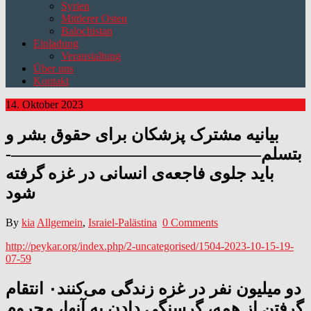
Syrien
Mittlerer Osten
Balochistan
Einladung
Veranstaltung
Über uns
Kontakt
14. Oktober 2023
بیانیه مشترک پزشکان برای حقوق بشر و
بتسلم———————————————-
باید جلوی فاجعه‌ی انسانی در غزه گرفته
شود
By
kia
Allgemein
,
Israiel-Palästina
0 Comments
http://peykar.org/index.php/2-uncategorised/1504-2023-10-15-19-
07-59
دو میلیون نفر در غزه زندگی می‌کنند۰ انتقام
گرفتن از همه، گرسنگی دادن به آنها، محروم