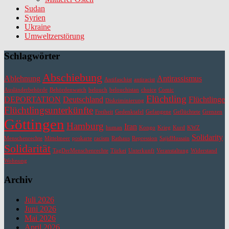
Sudan
Syrien
Ukraine
Umweltzerstörung
Schlagwörter
Abschiebung
Ablehnung
Antirassismus
Antifaschist
antiracist
Ausländerbehörde
Behördenwatch
belouch
belouchistan
choice
Comic
Flüchtling
DEPORTATION
Deutschland
Flüchtlinge
Diskriminierung
Flüchtlingsunterkünfte
Freiheit
Gedenktafel
Gefangene
Geflüchtete
Grenzen
Göttingen
Hamburg
Iran
human
Kongo
Krieg
Kurd
KWZ
Solidarity
Menschenrechte
Mittelmeer
poskarte
racism
Rathaus
Repression
SajidHussain
Solidarität
TagDerMenschenrechte
Türkei
Unterkunft
Veranstaltung
Widerstand
Wohnung
Archiv
Juli 2026
Juni 2026
Mai 2026
April 2026