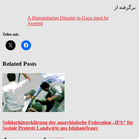
برگرفته از:
A Humanitarian Disaster in Gaza must be
Averted
Teilen mit:
Related Posts
Solidaritätserklärung der anarchistische Federation „IFA“ für
Soziale Proteste Landwirte aus Isfahan(Iran):