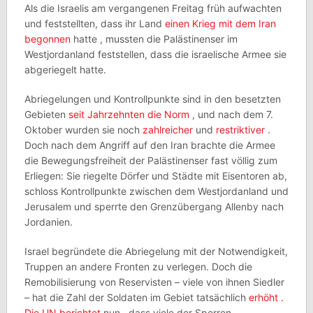
Als die Israelis am vergangenen Freitag früh aufwachten
und feststellten, dass ihr Land
einen Krieg mit dem Iran
begonnen
hatte , mussten die Palästinenser im
Westjordanland feststellen, dass die israelische Armee sie
abgeriegelt hatte.
Abriegelungen und Kontrollpunkte sind in den besetzten
Gebieten
seit Jahrzehnten
die Norm
, und nach dem 7.
Oktober wurden sie noch
zahlreicher
und
restriktiver
.
Doch nach dem Angriff auf den Iran brachte die Armee
die Bewegungsfreiheit der Palästinenser fast völlig zum
Erliegen: Sie riegelte Dörfer und Städte mit Eisentoren ab,
schloss Kontrollpunkte zwischen dem Westjordanland und
Jerusalem und sperrte den Grenzübergang Allenby nach
Jordanien.
Israel begründete die Abriegelung mit der Notwendigkeit,
Truppen an andere Fronten zu verlegen. Doch die
Remobilisierung von Reservisten – viele von ihnen Siedler
– hat die Zahl der Soldaten im Gebiet tatsächlich
erhöht .
Die UN
berichtet
nun , dass viele der Sperren