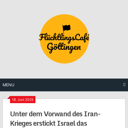
Skip
to
content
MENU
18. Juni 2025
Unter dem Vorwand des Iran-
Krieges erstickt Israel das