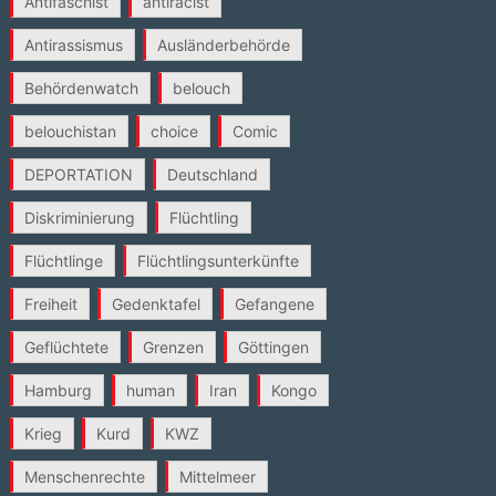
Antifaschist
antiracist
Antirassismus
Ausländerbehörde
Behördenwatch
belouch
belouchistan
choice
Comic
DEPORTATION
Deutschland
Diskriminierung
Flüchtling
Flüchtlinge
Flüchtlingsunterkünfte
Freiheit
Gedenktafel
Gefangene
Geflüchtete
Grenzen
Göttingen
Hamburg
human
Iran
Kongo
Krieg
Kurd
KWZ
Menschenrechte
Mittelmeer