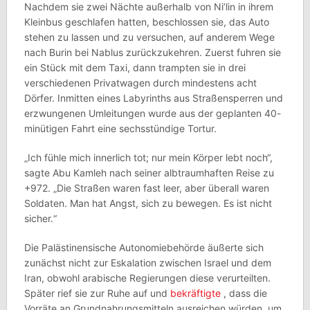
Nachdem sie zwei Nächte außerhalb von Ni’lin in ihrem
Kleinbus geschlafen hatten, beschlossen sie, das Auto
stehen zu lassen und zu versuchen, auf anderem Wege
nach Burin bei Nablus zurückzukehren. Zuerst fuhren sie
ein Stück mit dem Taxi, dann trampten sie in drei
verschiedenen Privatwagen durch mindestens acht
Dörfer. Inmitten eines Labyrinths aus Straßensperren und
erzwungenen Umleitungen wurde aus der geplanten 40-
minütigen Fahrt eine sechsstündige Tortur.
„Ich fühle mich innerlich tot; nur mein Körper lebt noch“,
sagte Abu Kamleh nach seiner albtraumhaften Reise zu
+972. „Die Straßen waren fast leer, aber überall waren
Soldaten. Man hat Angst, sich zu bewegen. Es ist nicht
sicher.“
Die Palästinensische Autonomiebehörde äußerte sich
zunächst nicht zur Eskalation zwischen Israel und dem
Iran, obwohl arabische Regierungen diese verurteilten.
Später rief sie zur Ruhe auf und
bekräftigte
, dass die
Vorräte an Grundnahrungsmitteln ausreichen würden, um