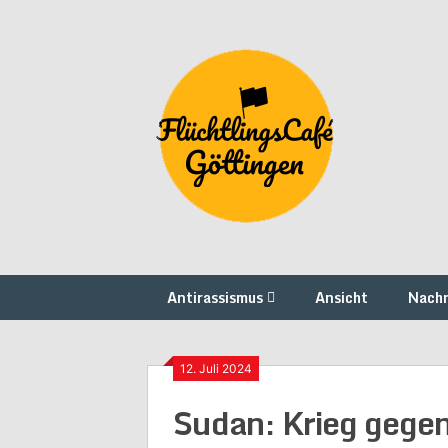
Skip
to
content
Antirassismus
Ansicht
Nachr
12. Juli 2024
Sudan: Krieg gegen