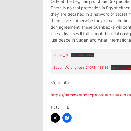
Only at the beginning of June, 50 people 
There is no real protection in Egypt eithe
they are detained in a network of secret m
themselves, otherwise they remain in thes
tion agreement, these pushbacks will cont
The activists will talk about the relation
just peace in Sudan and what internationa
Sudan_VA
Herunterladen
Sudan_VA_englisch_240721_131136
Herunterlad
Mehr Info:
https://hammerandhope.org/article/sudan
Teilen mit: