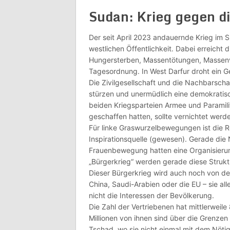
Sudan: Krieg gegen d
Der seit April 2023 andauernde Krieg im 
westlichen Öffentlichkeit. Dabei erreich
Hungersterben, Massentötungen, Massenve
Tagesordnung. In West Darfur droht ein Ge
Die Zivilgesellschaft und die Nachbarschaf
stürzen und unermüdlich eine demokratisch
beiden Kriegsparteien Armee und Paramilit
geschaffen hatten, sollte vernichtet werd
Für linke Graswurzelbewegungen ist die 
Inspirationsquelle (gewesen). Gerade die
Frauenbewegung hatten eine Organisierung
„Bürgerkrieg“ werden gerade diese Struktu
Dieser Bürgerkrieg wird auch noch von de
China, Saudi-Arabien oder die EU – sie all
nicht die Interessen der Bevölkerung.
Die Zahl der Vertriebenen hat mittlerweile
Millionen von ihnen sind über die Grenzen 
Tschad, wo sie nicht einmal mit dem Nöt