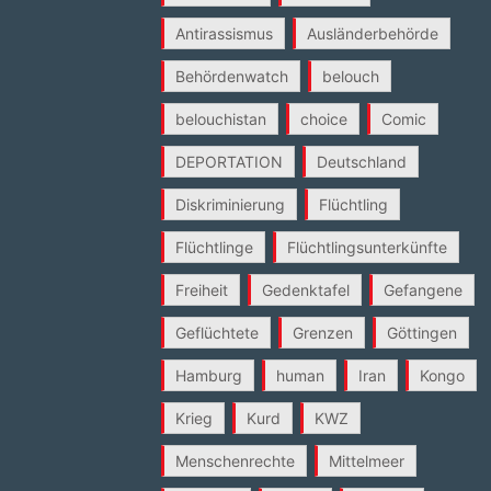
Antirassismus
Ausländerbehörde
Behördenwatch
belouch
belouchistan
choice
Comic
DEPORTATION
Deutschland
Diskriminierung
Flüchtling
Flüchtlinge
Flüchtlingsunterkünfte
Freiheit
Gedenktafel
Gefangene
Geflüchtete
Grenzen
Göttingen
Hamburg
human
Iran
Kongo
Krieg
Kurd
KWZ
Menschenrechte
Mittelmeer