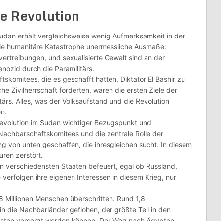
ie Revolutio
n
Sudan erhält vergleichsweise wenig Aufmerksamkeit in der
t die humanitäre Katastrophe unermessliche Ausmaße:
rtreibungen, und sexualisierte Gewalt sind an der
nozid durch die Paramilitärs.
tskomitees, die es geschafft hatten, Diktator El Bashir zu
e Zivilherrschaft forderten, waren die ersten Ziele der
ärs. Alles, was der Volksaufstand und die Revolution
en.
Revolution im Sudan wichtiger Bezugspunkt und
 Nachbarschaftskomitees und die zentrale Rolle der
 von unten geschaffen, die ihresgleichen sucht. In diesem
ren zerstört.
n verschiedensten Staaten befeuert, egal ob Russland,
e verfolgen ihre eigenen Interessen in diesem Krieg, nur
 8 Millionen Menschen überschritten. Rund 1,8
in die Nachbarländer geflohen, der größte Teil in den
igsten versorgt werden können. Der Weg nach Ägypten