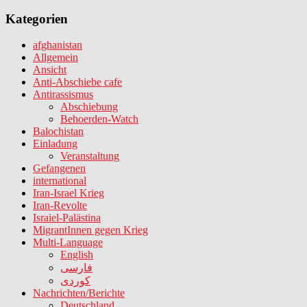
Kategorien
afghanistan
Allgemein
Ansicht
Anti-Abschiebe cafe
Antirassismus
Abschiebung
Behoerden-Watch
Balochistan
Einladung
Veranstaltung
Gefangenen
international
Iran-Israel Krieg
Iran-Revolte
Israiel-Palästina
MigrantInnen gegen Krieg
Multi-Language
English
فارسی
کوردی
Nachrichten/Berichte
Deutschland