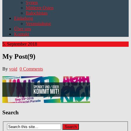
Syrien
Mittlerer Osten
Balochistan
Einladung
Veranstaltung
Über uns
Kontakt
5. September 2018
My Post(9)
By
void
0 Comments
Search