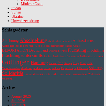
Mittlerer Osten
Sudan
Syrien
Ukraine
Umweltzerstörung
Schlagwörter
Abschiebung
Ablehnung
Antirassismus
Antifaschist
antiracist
Ausländerbehörde
Behördenwatch
belouch
belouchistan
choice
Comic
Flüchtling
DEPORTATION
Deutschland
Flüchtlinge
Diskriminierung
Flüchtlingsunterkünfte
Freiheit
Gedenktafel
Gefangene
Geflüchtete
Grenzen
Göttingen
Hamburg
Iran
human
Kongo
Krieg
Kurd
KWZ
Solidarity
Menschenrechte
Mittelmeer
poskarte
racism
Rathaus
Repression
SajidHussain
Solidarität
TagDerMenschenrechte
Türkei
Unterkunft
Veranstaltung
Widerstand
Wohnung
Archiv
August 2026
Juli 2026
Juni 2026