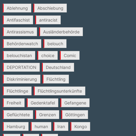
Ablehnung
Abschiebung
Antifaschist
antiracist
Antirassismus
Ausländerbehörde
Behördenwatch
belouch
belouchistan
choice
Comic
DEPORTATION
Deutschland
Diskriminierung
Flüchtling
Flüchtlinge
Flüchtlingsunterkünfte
Freiheit
Gedenktafel
Gefangene
Geflüchtete
Grenzen
Göttingen
Hamburg
human
Iran
Kongo