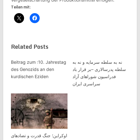
Teilen mit:
Related Posts
Beitrag zum :10. Jahrestag
نه به سلطه سرمایه و نه به
des Genozids an den
سلطه پدرسالاری –بر قرار باد
kurdischen Eziden
فدراسیون شوراهای آزاد
سراسری ایران
اوکراین؛ جنگ قدرت و تضادهای