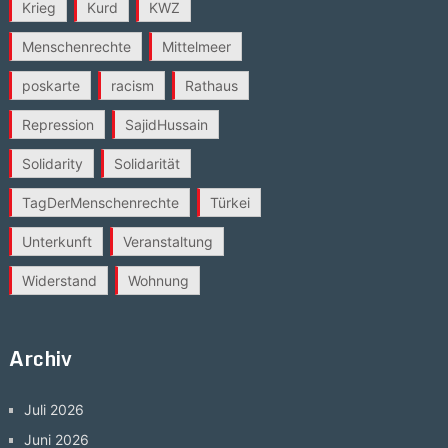
Krieg
Kurd
KWZ
Menschenrechte
Mittelmeer
poskarte
racism
Rathaus
Repression
SajidHussain
Solidarity
Solidarität
TagDerMenschenrechte
Türkei
Unterkunft
Veranstaltung
Widerstand
Wohnung
Archiv
Juli 2026
Juni 2026