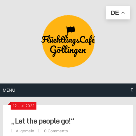
Skip
to
DE
content
MENU
12. Juli 2022
„Let the people go!“
Allgemein
0 Comments