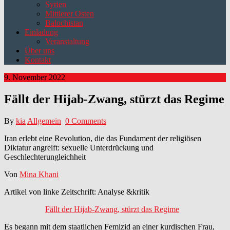
Syrien
Mittlerer Osten
Balochistan
Einladung
Veranstaltung
Über uns
Kontakt
9. November 2022
Fällt der Hijab-Zwang, stürzt das Regime
By
kia
Allgemein
0 Comments
Iran erlebt eine Revolution, die das Fundament der religiösen
Diktatur angreift: sexuelle Unterdrückung und
Geschlechterungleichheit
Von
Mina Khani
Artikel von linke Zeitschrift: Analyse &kritik
Fällt der Hijab-Zwang, stürzt das Regime
Es begann mit dem staatlichen Femizid an einer kurdischen Frau,