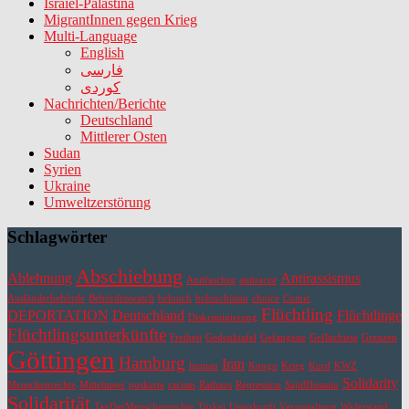
Israiel-Palästina
MigrantInnen gegen Krieg
Multi-Language
English
فارسی
کوردی
Nachrichten/Berichte
Deutschland
Mittlerer Osten
Sudan
Syrien
Ukraine
Umweltzerstörung
Schlagwörter
Abschiebung
Ablehnung
Antirassismus
Antifaschist
antiracist
Ausländerbehörde
Behördenwatch
belouch
belouchistan
choice
Comic
Flüchtling
DEPORTATION
Deutschland
Flüchtlinge
Diskriminierung
Flüchtlingsunterkünfte
Freiheit
Gedenktafel
Gefangene
Geflüchtete
Grenzen
Göttingen
Hamburg
Iran
human
Kongo
Krieg
Kurd
KWZ
Solidarity
Menschenrechte
Mittelmeer
poskarte
racism
Rathaus
Repression
SajidHussain
Solidarität
TagDerMenschenrechte
Türkei
Unterkunft
Veranstaltung
Widerstand