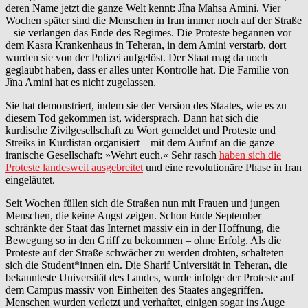
deren Name jetzt die ganze Welt kennt: Jîna Mahsa Amini. Vier
Wochen später sind die Menschen in Iran immer noch auf der Straße
– sie verlangen das Ende des Regimes. Die Proteste begannen vor
dem Kasra Krankenhaus in Teheran, in dem Amini verstarb, dort
wurden sie von der Polizei aufgelöst. Der Staat mag da noch
geglaubt haben, dass er alles unter Kontrolle hat. Die Familie von
Jîna Amini hat es nicht zugelassen.
Sie hat demonstriert, indem sie der Version des Staates, wie es zu
diesem Tod gekommen ist, widersprach. Dann hat sich die
kurdische Zivilgesellschaft zu Wort gemeldet und Proteste und
Streiks in Kurdistan organisiert – mit dem Aufruf an die ganze
iranische Gesellschaft: »Wehrt euch.« Sehr rasch
haben sich die
Proteste landesweit ausgebreitet
und eine revolutionäre Phase in Iran
eingeläutet.
Seit Wochen füllen sich die Straßen nun mit Frauen und jungen
Menschen, die keine Angst zeigen. Schon Ende September
schränkte der Staat das Internet massiv ein in der Hoffnung, die
Bewegung so in den Griff zu bekommen – ohne Erfolg. Als die
Proteste auf der Straße schwächer zu werden drohten, schalteten
sich die Student*innen ein. Die Sharif Universität in Teheran, die
bekannteste Universität des Landes, wurde infolge der Proteste auf
dem Campus massiv von Einheiten des Staates angegriffen.
Menschen wurden verletzt und verhaftet, einigen sogar ins Auge