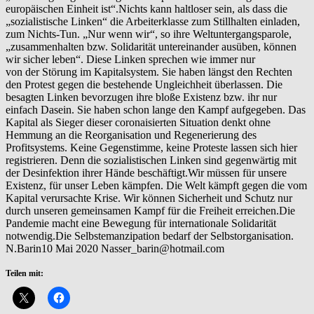
europäischen Einheit ist“.Nichts kann haltloser sein, als dass die
„sozialistische Linken“ die Arbeiterklasse zum Stillhalten einladen,
zum Nichts-Tun. „Nur wenn wir“, so ihre Weltuntergangsparole,
„zusammenhalten bzw. Solidarität untereinander ausüben, können
wir sicher leben“. Diese Linken sprechen wie immer nur
von der Störung im Kapitalsystem. Sie haben längst den Rechten
den Protest gegen die bestehende Ungleichheit überlassen. Die
besagten Linken bevorzugen ihre bloße Existenz bzw. ihr nur
einfach Dasein. Sie haben schon lange den Kampf aufgegeben. Das
Kapital als Sieger dieser coronaisierten Situation denkt ohne
Hemmung an die Reorganisation und Regenerierung des
Profitsystems. Keine Gegenstimme, keine Proteste lassen sich hier
registrieren. Denn die sozialistischen Linken sind gegenwärtig mit
der Desinfektion ihrer Hände beschäftigt.Wir müssen für unsere
Existenz, für unser Leben kämpfen. Die Welt kämpft gegen die vom
Kapital verursachte Krise. Wir können Sicherheit und Schutz nur
durch unseren gemeinsamen Kampf für die Freiheit erreichen.Die
Pandemie macht eine Bewegung für internationale Solidarität
notwendig.Die Selbstemanzipation bedarf der Selbstorganisation.
N.Barin10 Mai 2020 Nasser_barin@hotmail.com
Teilen mit: