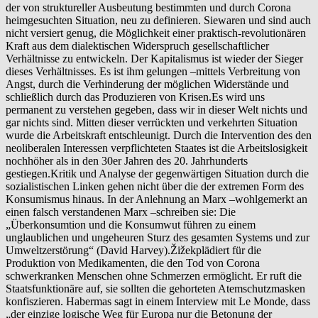
der von struktureller Ausbeutung bestimmten und durch Corona
heimgesuchten Situation, neu zu definieren. Siewaren und sind auch
nicht versiert genug, die Möglichkeit einer praktisch-revolutionären
Kraft aus dem dialektischen Widerspruch gesellschaftlicher
Verhältnisse zu entwickeln. Der Kapitalismus ist wieder der Sieger
dieses Verhältnisses. Es ist ihm gelungen –mittels Verbreitung von
Angst, durch die Verhinderung der möglichen Widerstände und
schließlich durch das Produzieren von Krisen.Es wird uns
permanent zu verstehen gegeben, dass wir in dieser Welt nichts und
gar nichts sind. Mitten dieser verrückten und verkehrten Situation
wurde die Arbeitskraft entschleunigt. Durch die Intervention des den
neoliberalen Interessen verpflichteten Staates ist die Arbeitslosigkeit
nochhöher als in den 30er Jahren des 20. Jahrhunderts
gestiegen.Kritik und Analyse der gegenwärtigen Situation durch die
sozialistischen Linken gehen nicht über die der extremen Form des
Konsumismus hinaus. In der Anlehnung an Marx –wohlgemerkt an
einen falsch verstandenen Marx –schreiben sie: Die
„Überkonsumtion und die Konsumwut führen zu einem
unglaublichen und ungeheuren Sturz des gesamten Systems und zur
Umweltzerstörung“ (David Harvey).Žižekplädiert für die
Produktion von Medikamenten, die den Tod von Corona
schwerkranken Menschen ohne Schmerzen ermöglicht. Er ruft die
Staatsfunktionäre auf, sie sollten die gehorteten Atemschutzmasken
konfiszieren. Habermas sagt in einem Interview mit Le Monde, dass
„der einzige logische Weg für Europa nur die Betonung der