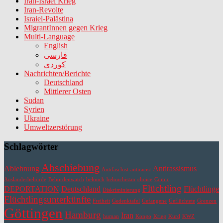
Iran-Israel Krieg
Iran-Revolte
Israiel-Palästina
MigrantInnen gegen Krieg
Multi-Language
English
فارسی
کوردی
Nachrichten/Berichte
Deutschland
Mittlerer Osten
Sudan
Syrien
Ukraine
Umweltzerstörung
Schlagwörter
Abschiebung
Ablehnung
Antirassismus
Antifaschist
antiracist
Ausländerbehörde
Behördenwatch
belouch
belouchistan
choice
Comic
Flüchtling
DEPORTATION
Deutschland
Flüchtlinge
Diskriminierung
Flüchtlingsunterkünfte
Freiheit
Gedenktafel
Gefangene
Geflüchtete
Grenzen
Göttingen
Hamburg
Iran
human
Kongo
Krieg
Kurd
KWZ