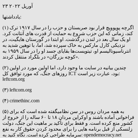
۲۳ آوریل ۲۰۲۲
یادداشتها:
(۱) اگرچه پوپوویچ قرار بود صربستان و حزب را در سال ۱۹۱۷ ترک
کند، زمانی که این حزب شروع به حمایت از قدرت های آنتانت کرد.
او یک سال بعد در لندن درگذشت. او ابتدا در گورستان هایگیت، در
نزدیکی کارل مارکس به خاک سپرده شد، اما، با توهین شدید به
انترناسیونالیسم او، تیتویست‌ها بقایای جسد او را در سال ۱۹۵۹ به
«کوچه بزرگان» در بلگراد منتقل کردند.
(۲) چندین بیانیه در سایت ما وجود دارد، اما اولین مورد در اولین
روزهای جنگ، که مورد توافق کل ICT بود، عبارت زیر است:
leftcom.org
(۳) leftcom.org
(۴) crimethinc.com
(۵) به همه مردان روس در سن نظامیگفته شده است که برای
فراخوانی آماده باشند و اوکراین مردان ۱۸ تا ۶۰ ساله را از خروج از
کشور منع کرده است. و فقط برای تأکید بر ماهیت این جنگ، دولت
زلنسکی از قبل برنامه هایی را برای محدود کردن حقوق کار به نفع
سرمایه طراحی کرده است. نگاه کنید به: opendemocracy.net