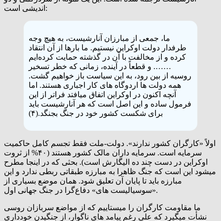
اندیشی است:
ما، جمعی از مبارزان آنارشیست، به هیچ وجه
طرفدار دولت اوکراین نیستیم. ما بارها از آن انتقاد
کرده و از مخالفت با آن در گذشته حمایت کرده‌ایم
……. و قطعاً در آینده، زمانی که خطر تسخیر
روسیه از بین رود، به این سیاست باز خواهیم گشت.
همه دولت ها اردوگاه های کار اجباری هستند. اما
آنچه اکنون در اوکراین اتفاق میافتد فراتر از این
فرمول ساده و این اصل است که هر آنارشیست باید
برای شکست کشور خود در جنگ بجنگد.(۴)
اولاً «کارگران کشور ندارند». دولت-ملت فقط تجسم کامل حاکمیت
سرمایه است. سرمایه داران مالک کشور هستند (۴۰% از ثروت
اوکراین در دست چند ده الیگارش است). بحثی که در اینجا مطرح
میشود این است که جنگ ظاهرا به مبارزه طبقاتی ربطی ندارد و این
مبارزه باید تا پایان آن تعلیق شود. همان موضع بسیاری از
«سوسیالیست های» دفاع‌گرا در جنگ جهانی اول.
ما مقاومت کارگران را میستاییم که از مواضع سربازان روسی
نشأت میگیرد که علی رغم پیامد های ناگوار، از جنگیدن خودداری