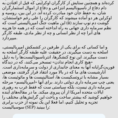
کرده‌اند و همچنین ستایش از کارگران اوکراینی که قبل از افتادن به
دام دفاع از ناسیونالیسم انتزاعی و دفاع از اموال استثمارگران
شان، به حفظ جان خود مبادرت کرده اند. در این بین، روسیه و
اوکراین هر دو آماده میشوند که کارگران را علی رغم خواستشان،
گوشت دم توپ سازند (۵) این ماهیت جنگ امپریالیستی است که
نظم سرمایه داری جهانی به راه انداخته است که در همه جا هزینه
های آنرا چه از نظر انسانی و چه از نظر مادی، طبقه کارگر
میپردازد.
و اما کسانی که برای یکی از طرفین در کشمکش امپریالیستی،
اسلحه به دست میگیرند، در حقیقت علیه طبقه کارگر اسلحه به
دست میگیرند. این نوع کنشگرها، انترناسیونالیست‌ها را به دلیل
«هیچ کاری انجام ندادن» تمسخر می‌کنند، که در دیدگاه
فوریت‌گرایانه آنها به معنای جانبداری از دولت و سرمایه‌داری است.
آنارشیست های ما که در بالا مورد انتقاد قرار گرفتند، موضعی
بسیار مشابه با تروتسکیست ها، استالینیست ها و مائوئیست ها،
یعنی چپ سرمایه داری دولتی دارند. برای آنها «امپریالیسم» مرحله
سرمایه داری نیست، بلکه سیاستی ست که فقط غرب به رهبری
ایالات متحده آمریکا از آن پیروی میکند. ما در مقاله‌های آینده
خواهیم کوشید که بیشتر ساخت و پاخت این گرایش‌های مختلف را
تجزیه و تحلیل کنیم، اما فعلا این یک نمونه از حزب برابری
سوسیالیست (SEP) را ببینید: