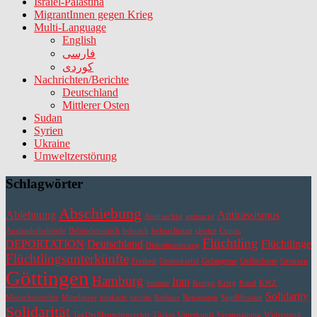
Israiel-Palästina
MigrantInnen gegen Krieg
Multi-Language
English
فارسی
کوردی
Nachrichten/Berichte
Deutschland
Mittlerer Osten
Sudan
Syrien
Ukraine
Umweltzerstörung
Schlagwörter
Abschiebung
Ablehnung
Antirassismus
Antifaschist
antiracist
Ausländerbehörde
Behördenwatch
belouch
belouchistan
choice
Comic
Flüchtling
DEPORTATION
Deutschland
Flüchtlinge
Diskriminierung
Flüchtlingsunterkünfte
Freiheit
Gedenktafel
Gefangene
Geflüchtete
Grenzen
Göttingen
Hamburg
Iran
human
Kongo
Krieg
Kurd
KWZ
Solidarity
Menschenrechte
Mittelmeer
poskarte
racism
Rathaus
Repression
SajidHussain
Solidarität
TagDerMenschenrechte
Türkei
Unterkunft
Veranstaltung
Widerstand