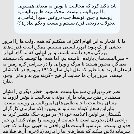
باید تاکید کرد که مخالفت با پوتین به معنای همسویی
با امپریالیسم نیست. محکومیت «امپریالیسم»
روسیه و چین، توسط چپ دروغین، هیچ ارتباطی با
تحولات تاریخی قرن بیستم و بیست و یکم ندادر.(۶).
ما با افتخار به این اتهام اعتراف میکنیم که همه دولت ها را امروز
بخشی از یک پیوند امپریالیستی میبینیم. ممکن است قدرت‌های
بزرگی وجود داشته باشند، و نیز آنهایی که ما گاها آنها را
«امپریالیست‌های بازنده» نامیده‌ایم، اما همه آنها توسط یک سیستم
یغماگر، مجبور هستند تا مرگ و ویرانی را در سراسر کره زمین به
ارمغان آورند. همانطور که نقل قول سال ۱۹۱۵ پوپوویچ در بالا نشان
میدهد، امروز برای ما حمایت از هیچ «گزینه بین بد و بدتر» وجود
ندارد.
نظر حزبِ برابری سوسیالیست، همچنین خطر دیگری را نشان
میدهد. در ذهن سرمایه داران دولتی، مخالفت با پوتین لزوماً به
معنای مخالفت با جاه طلبی های امپریالیستی روسیه نیست.
بنابراین شعار کوتاه «نه ناتو نه پوتین» (که سازمان کارگران
انگلستان در اولین اعلامیه خود (۷) در مورد جنگ منتشر کرد) به
راحتی قابل تحریف است تا حمایت از روسیه را پنهان کند. این چیز
جدیدی نیست. انترناسیونالیست های واقعی به خوبی میدانند که چپ
سرمایه تلاش میکند که شعارهای ما را بدزدد (بالاخره، آن‌ها قبلا هم