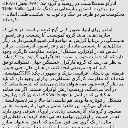
KRAS (بخش IWA) آنارکو سندیکالیست در روسیه و گروه چک
Třídní Válka (جنگ طبقاتی) نیز مبادرت با صدور بیانیه‌هایی در
محکومیت هر دو طرف در جنگ و دعوت به «شکست‌طلبی انقلابی»
کرده اند.
اما در ورای اینها، تصویر کمی گیج کننده تر است. در حالی که
سازمان‌هایی مانند گروه کمونیست آنارشیست و فدراسیون
همبستگی در بریتانیا گرایش به مواضع انترناسیونالیستی دارند، دیگر
تشکل‌های آنارشیستی مانند آزادی و فدراسیون آنارشیست، بر این
اساس که در اوکراین، مستقل از دولت، مقاومت کارگری وجود
دارد که باید حمایت شود، به سمت دفاع‌گرایی، گرایش پیدا کرده‌اند.
به نظر می‌رسد که گروه کارگران خشمگین جهان، نمیتوانند توافق
کنند که چه موضعی اتخاذ کنند، در همان حال، حتی جنبش
کمونیستیKPK (فرانسه، بلژیک و جمهوری چک) فریفته این داستان
شده اند که مقاومت کارگری مستقلی در اوکراین وجود دارد که باید
مد نظر گرفته شود. همه شواهد نشان می‌دهند که شبه‌نظامیانی که
در آنجا می‌جنگند، وردستِ ارتش اوکراین هستند، اگر هم همانند
گردان آزوف (با نشان SS Wolfsangel)، تشکیلاتی که در اصل
متشکل از نئونازی‌ها بودند، هم نباشند، اما حالا از هر ناسیونالیستی
استقبال می‌کنند. این ظاهرا شامل برخی از آنارشیست ها نیز
میشود. و گرو‌ های آنارشیست زیادی در اروپای شرقی وجود دارند
که در حمایت از اوکراین مواضع دفاعی اتخاذ کرده اند. فقط برای
مثال، از یک گروه نقل قول میکنیم که نامش به عنوان مبارز
آنارشیست ترجمه شده است. این یک نمونه از سردرگمی و دو