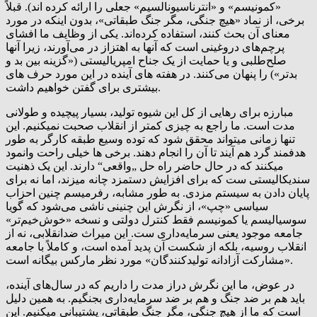
«کمونیسم» و «انترناسیونالسیم» جعلی را ارائه کرده اند). قبلاً
برخی، از نماد «هیچ جنگی، مگر جنگ طبقاتی»، بدون اینکه در مورد
معنای آن بحث کنند، استفاده کرده‌اند. یکی از وظایف ما افشای
پرچم‌های دروغینی است که آنها به اهتزاز در می‌آورند، زیرا آنها
صلح‌طلبی و یا حمایت از یک جناح امپریالیستی («گزینه بین بد و
بدتر») را پنهان می‌کنند. در هفته های آینده در این مورد حرف های
بیشتری برای گفتن خواهیم داشت.
مبارزه برای رهایی از کل این شیوه تولید، بسیار پیچیده و طولانی
مدت است. ما راجع به چیزی کمتر از انقلاب صحبت نمیکنیم. این
تنها زمانی میتواند محقق شود که توده وسیع طبقه کارگر به طور
هدفمند گرد هم آیند تا آن را انجام دهند. برخی ها خیلی راحت وانمود
میکنند که در حال حاضر راه حل „واقعی“ دارند. این یک ذهنیت
سندیکالیستی ست که برای افزایش دستمزد چانه میزند، اما نه برای
پایان دادن به سیستم مزدی. به طور مشابه، رفرمیسم چنین احزاب
سیاسی «چپ»، از نگرش این چنینی ناشی می‌شود که گویا
سوسیالیسم یا کمونیسم فقط کنترل دولتی و نسخه‌ «خوش‌خیم‌تر»
جامعه موجود یعنی سرمایه‌داری ست. این میراث ضدانقلابی، نه از
انقلاب روسیه، بلکه از شکست آن پدید آمده است، و کاملاً با جامعه
«مشارکت آزادانه تولیدکنندگان» مورد نظر مارکس بیگانه است.
در عوض، ما این نگرش دراز مدت را داریم که در سال‌های آینده،
باید هم بر ضد جنگ و هم بر ضد سرمایه‌داری بجنگیم. به همین دلیل
است که ما از هیچ جنگی، مگر جنگ طبقاتی، پشتیبانی میکنیم. این