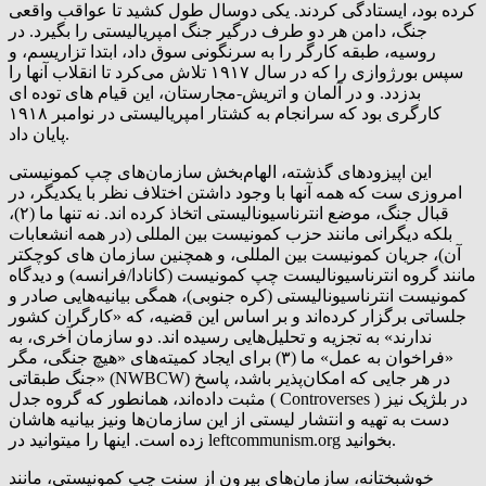
کرده بود، ایستادگی کردند. یکی دوسال طول کشید تا عواقب واقعی
جنگ، دامن هر دو طرف درگیر جنگ امپریالیستی را بگیرد. در
روسیه، طبقه کارگر را به سرنگونی سوق داد، ابتدا تزاریسم، و
سپس بورژوازی را که در سال ۱۹۱۷ تلاش می‌کرد تا انقلاب آنها را
بدزدد. و در آلمان و اتریش-مجارستان، این قیام های توده ای
کارگری بود که سرانجام به کشتار امپریالیستی در نوامبر ۱۹۱۸
پایان داد.
این اپیزودهای گذشته، الهام‌بخش سازمان‌های چپ کمونیستی
امروزی ست که همه آنها با وجود داشتن اختلاف نظر با یکدیگر، در
قبال جنگ، موضع انترناسیونالیستی اتخاذ کرده اند. نه تنها ما (۲)،
بلکه دیگرانی مانند حزب کمونیست بین المللی (در همه انشعابات
آن)، جریان کمونیست بین المللی، و همچنین سازمان های کوچکتر
مانند گروه انترناسیونالیست چپ کمونیست (کانادا/فرانسه) و دیدگاه
کمونیست انترناسیونالیستی (کره جنوبی)، همگی بیانیه‌هایی صادر و
جلساتی برگزار کرده‌اند و بر اساس این قضیه، که «کارگران کشور
ندارند» به تجزیه و تحلیل‌هایی رسیده اند. دو سازمان آخری، به
«فراخوان به عمل» ما (۳) برای ایجاد کمیته‌های «هیچ جنگی، مگر
جنگ طبقاتی» (NWBCW) در هر جایی که امکان‌پذیر باشد، پاسخ
مثبت داده‌اند، همانطور که گروه جدل ( Controverses ) در بلژیک نیز
دست به تهیه و انتشار لیستی از این سازمان‌ها ونیز بیانیه هاشان
زده است. اینها را میتوانید در leftcommunism.org بخوانید.
خوشبختانه، سازمان‌های بیرون از سنت چپ کمونیستی، مانند