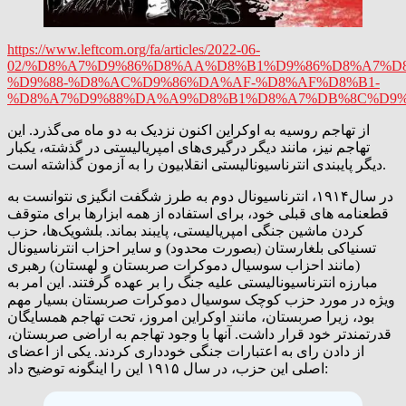
https://www.leftcom.org/fa/articles/2022-06-
02/%D8%A7%D9%86%D8%AA%D8%B1%D9%86%D8%A7%D
%D9%88-%D8%AC%D9%86%DA%AF-%D8%AF%D8%B1-
%D8%A7%D9%88%DA%A9%D8%B1%D8%A7%DB%8C%D9%
از تهاجم روسیه به اوکراین اکنون نزدیک به دو ماه می‌گذرد. این
تهاجم نیز، مانند دیگر درگیری‌های امپریالیستی در گذشته، یکبار
دیگر پایبندی انترناسیونالیستی انقلابیون را به آزمون گذاشته است.
در سال۱۹۱۴، انترناسیونال دوم به طرز شگفت انگیزی نتوانست به
قطعنامه های قبلی خود، برای استفاده از همه ابزارها برای متوقف
کردن ماشین جنگی امپریالیستی، پایبند بماند. بلشویک‌ها، حزب
تسنیاکی بلغارستان (بصورت محدود) و سایر احزاب انترناسیونال
(مانند احزاب سوسیال دموکرات صربستان و لهستان) رهبری
مبارزه انترناسیونالیستی علیه جنگ را بر عهده گرفتند. این امر به
ویژه در مورد حزب کوچک سوسیال دموکرات صربستان بسیار مهم
بود، زیرا صربستان، مانند اوکراین امروز، تحت تهاجم همسایگان
قدرتمندتر خود قرار داشت. آنها با وجود تهاجم به اراضی صربستان،
از دادن رای به اعتبارات جنگی خودداری کردند. یکی از اعضای
اصلی این حزب، در سال ۱۹۱۵ این را اینگونه توضیح داد: