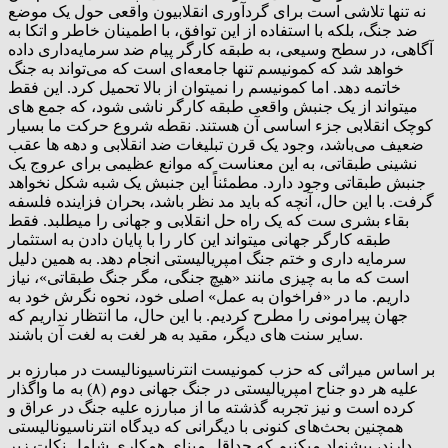
نه تنها تلاشی است برای گردآوری انقلابیون واقعی حول یک موضع
ضد جنگ، بلکه با استفاده از این توافق، با اطمینان خاطر و اتکا به
آگاهی، در سطح وسیعی، به طبقه کارگر پیام ضد سرمایه‌داری داده
خواهد شد که کمونیسم تنها جامعه‌ای است که می‌تواند به جنگ
خاتمه دهد. اما کمونیسم را نمیتوان از بالا تحمیل کرد. این فقط
میتواند از یک جنبش واقعی طبقه کارگر ناشی شود، که جمع های
کوچک انقلابی جزء اساسی آن هستند. نقطه شروع حرکت ما بسیار
ضعیف می‌باشد، وجود یک قرن تبلیغات ضد انقلابی و دهه ها عقب
نشینی طبقاتی، به این معناست که موانع عظیمی برای عروج یک
جنبش طبقاتی وجود دارد. مطمئناً این جنبش یک شبه شکل نخواهد
گرفت. با این حال، آنچه که باید مد نظر باشد، بحران فزاینده فلسفه
بقاء بشری ست که یک راه حل انقلابی و جهانی را میطلبد. فقط
طبقه کارگر جهانی میتواند این کار را با پایان دادن به استثمار
سرمایه داری و ختم جنگ امپریالیستی انجام دهد. به همین دلیل
است که ما به چیزی مانند «هیچ جنگی، مگر جنگ طبقاتی»، نیاز
داریم. ما در «فراخوان به عمل» اصلی خود، نحوه نگرش خود به
جهان پیرامونی را مطرح کردیم. با این حال، ما انتظار نداریم که
سایر سنت های دیگر، مقید به هر لغت به لغت آن باشند.
بر اساس میراثی که حزب کمونیست انترناسیونالیست در مبارزه بر
علیه هر دو جناح امپریالیستی در جنگ جهانی دوم (۸) به ما واگذار
کرده است و نیز تجربه گذشته ما از مبارزه علیه جنگ در عراق و
همچنین بحث‌های کنونی با دیگرانی که دیدگاه انترناسیونالیستی
دارند، پیشنهاد میکنیم که حداقل مبنای همکاری شامل نکات زیر