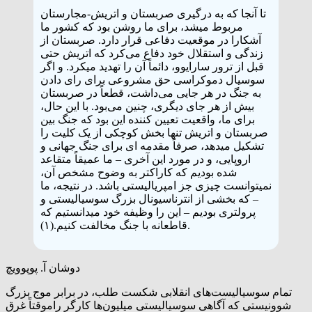
تا آنجا که به درگیری صربستان و اتریش-مجارستان
مربوط میشد، برای ما روشن بود که کشور ما
آشکارا در موقعیت دفاعی قرار دارد. صربستان از
زندگی و استقلال خود دفاع می‌کرد که اتریش حتی
قبل از ترور سارایوو، دائماً آن را تهدید میکرد. و اگر
سوسیال دموکراسی حق مشروعی برای رای دادن
به جنگ در هر جایی می‌داشت، قطعاً در صربستان
بیش از هر جای دیگری، چنین می‌بود. با این حال،
برای ما، واقعیت تعیین کننده این بود که جنگ بین
صربستان و اتریش تنها بخش کوچکی از یک کلیت را
تشکیل میدهد، صرفاً مقدمه ای برای جنگ جهانی و
اروپایی، و در مورد این آخری – ما عمیقاً متقاعد
شده بودیم که کاراکتر به وضوح مشخص آن،
نمیتوانست چیزی جز امپریالیستی باشد. در نتیجه، ما
– که بخشی از انترناسیونال بزرگ سوسیالیستی و
پرولتری بودیم – این را وظیفه خود میدانستیم که
قاطعانه با جنگ مخالفت کنیم.(۱).
دوشان آ. پوپوویچ
تمام سوسیالیست‌های انقلابی شکست طلب، در برابر موج بزرگ
شوونیستی که آگاهی سوسیالیستی میلیون‌ها کارگر راموقتاً غرق