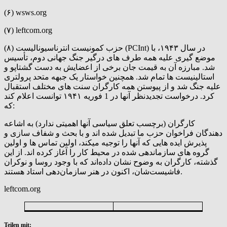
(۶) wsws.org
(۷) leftcom.org
(۸) حزب کمونیست انترناسیونالیست (PCInt) در سال ۱۹۴۳، با
موضع گیری علیه همه طرف های درگیر جنگ جهانی دوم، تأسیس
شد. مبارزه آن به قیمت جان برخی از اعضایش به دست گشتاپو و
استالینیست ها تمام شد. همچنین خواستار یک جبهه متحد پرولتری
علیه جنگ شد و از پیوستن همه کارگران سنت های مختلف استقبال
کرد. درخواست تجدیدنظر آنها در 1 فوریه ۱۹۴۱ توانست اعلام کند
که:
کارگران (برچسب تعلق سیاسی آنها اهمیتی ندارد) به اشاعه
دهندگان فراخوان حزب ما تبدیل شده اند و با بحث و شفاف سازی و
پذیرش ایده هایی که آنها را توجیه میکند، اولین تماس ها و اولین
گروه های سازماندهی شده در محیط کار را آغاز کرده اند. از این
گذشته، کارگران به وضوح نشان داده‌اند که با وجود روسا و نوکران
فاشیست‌شان، اکنون در هنر سازمان‌دهی استاد هستند.
leftcom.org
Teilen mit: